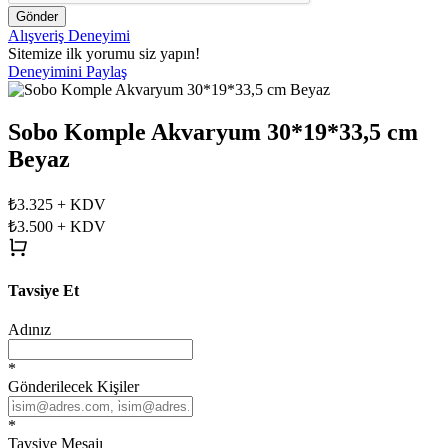
Gönder
Alışveriş Deneyimi
Sitemize ilk yorumu siz yapın!
Deneyimini Paylaş
Sobo Komple Akvaryum 30*19*33,5 cm
Beyaz
₺3.325
+ KDV
₺3.500
+ KDV
Tavsiye Et
Adınız
*
Gönderilecek Kişiler
*
Tavsiye Mesajı