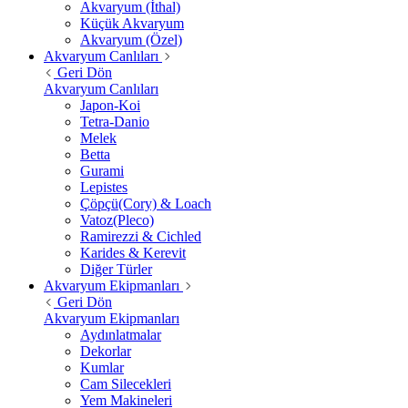
Akvaryum (İthal)
Küçük Akvaryum
Akvaryum (Özel)
Akvaryum Canlıları
Geri Dön
Akvaryum Canlıları
Japon-Koi
Tetra-Danio
Melek
Betta
Gurami
Lepistes
Çöpçü(Cory) & Loach
Vatoz(Pleco)
Ramirezzi & Cichled
Karides & Kerevit
Diğer Türler
Akvaryum Ekipmanları
Geri Dön
Akvaryum Ekipmanları
Aydınlatmalar
Dekorlar
Kumlar
Cam Silecekleri
Yem Makineleri