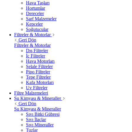
Hava Taşları
Hortumlar
Dereceler
Sarf Malzemeler
Kepçeler
Soğutucular
Filtreler & Motorlar
Geri Dön
Filtreler & Motorlar
Dış Filtreler
İç Filtreler
Hava Motorları
Şelale Filtreler
Pipo Filtreler
Tepe Filtreler
Kafa Motorları
Uv Filtreler
Filtre Malzemeleri
Su Kimyası & Mineraller
Geri Dön
Su Kimyası & Mineraller
Sıvı Bitki Gübresi
Sıvı İlaçlar
Sıvı Mineraller
Tuzlar