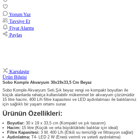
Yorum Yaz
Tavsiye Et
Fiyat Alarmı
Paylaş
Karşılaştır
Ürün Bilgisi
Sobo Komple Akvaryum 30x19x33,5 Cm Beyaz
Sobo Komple Akvaryum Seti,Şık beyaz rengi ve kompakt boyutları ile
küçük alanlarda rahatça kullanılabilir mükemmel bir akvaryum çözümüdür.
15 litre hacmi, 400 L/h filtre kapasitesi ve LED aydınlatması ile balıklarınız
için sağlıklı bir yaşam ortamı sunar.
Ürünün Özellikleri:
Boyutlar:
30 x 19 x 33,5 cm (Kompakt ve şık tasarım)
Hacim:
15 litre (Küçük ve orta büyüklükteki balıklar için ideal)
Filtre Kapasitesi:
3 W, 400 L/h (Etkili su temizliği ve filtrasyon sağlar)
Aydınlatma:
T4- LED 2 W (Enerji verimli ve yeterli aydınlatma)