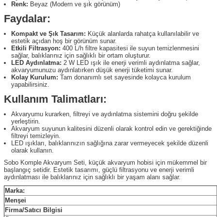
Renk:
Beyaz (Modern ve şık görünüm)
Faydalar:
Kompakt ve Şık Tasarım:
Küçük alanlarda rahatça kullanılabilir ve
estetik açıdan hoş bir görünüm sunar.
Etkili Filtrasyon:
400 L/h filtre kapasitesi ile suyun temizlenmesini
sağlar, balıklarınız için sağlıklı bir ortam oluşturur.
LED Aydınlatma:
2 W LED ışık ile enerji verimli aydınlatma sağlar,
akvaryumunuzu aydınlatırken düşük enerji tüketimi sunar.
Kolay Kurulum:
Tam donanımlı set sayesinde kolayca kurulum
yapabilirsiniz.
Kullanım Talimatları:
Akvaryumu kurarken, filtreyi ve aydınlatma sistemini doğru şekilde
yerleştirin.
Akvaryum suyunun kalitesini düzenli olarak kontrol edin ve gerektiğinde
filtreyi temizleyin.
LED ışıkları, balıklarınızın sağlığına zarar vermeyecek şekilde düzenli
olarak kullanın.
Sobo Komple Akvaryum Seti, küçük akvaryum hobisi için mükemmel bir
başlangıç setidir. Estetik tasarımı, güçlü filtrasyonu ve enerji verimli
aydınlatması ile balıklarınız için sağlıklı bir yaşam alanı sağlar.
Marka:
Menşei
Firma/Satıcı Bilgisi