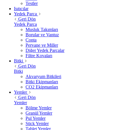
Testler
Isıtıcılar
Yedek Parça
Geri Dön
Yedek Parça
Musluk Takımları
Borular ve Vantuz
Conta
Pervane ve Miller
Diğer Yedek Parçalar
Filtre Kovaları
Bitki
Geri Dön
Bitki
Akvaryum Bitkileri
Bitki Ekipmanları
CO2 Ekipmanları
Yemler
Geri Dön
Yemler
Bölme Yemler
Granül Yemler
Pul Yemler
Stick Yemler
Tablet Yemler