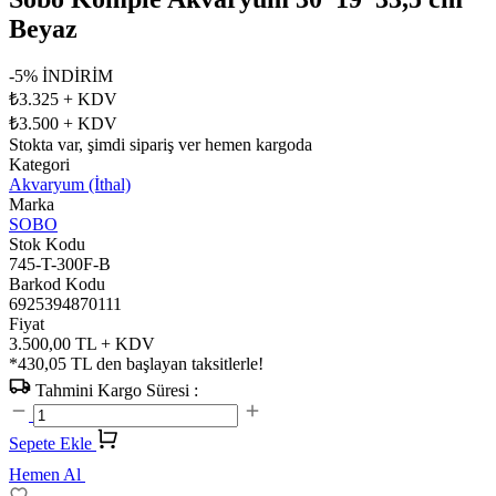
Beyaz
-5% İNDİRİM
₺3.325
+ KDV
₺3.500
+ KDV
Stokta var, şimdi sipariş ver hemen kargoda
Kategori
Akvaryum (İthal)
Marka
SOBO
Stok Kodu
745-T-300F-B
Barkod Kodu
6925394870111
Fiyat
3.500,00 TL + KDV
*430,05 TL den başlayan taksitlerle!
Tahmini Kargo Süresi :
Sepete Ekle
Hemen Al