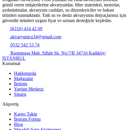
gönül veren müşterilerine akvaryumlar, filtre sistemleri, motorlar,
aydınlatmalar, akvaryum canlıları, su düzenleyiciler ve bakım
ürünleri sunmaktadır. Tatlı su ve deniz akvaryumu ihtiyaçlarınız için
güvenilir ürünleri uygun fiyat ve uzman desteğiyle keşfedin.
0(216) 414 42 09
akvaryumcu34@gmail.com
0532 542 53 74
Rasimpaşa Mah. Siftah Sk. No:7/B 34716 Kadıköy/
İSTANBUL
Kurumsal
Hakkımızda
Mağazalar
İletişim
Yardım Merkezi
Sipariş
Alışveriş
Kargo Takip
İletişim Formu
Blog
Mesafeli Satış Sözleşmesi