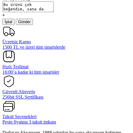
*
İptal
Gönder
Ücretsiz Kargo
1500 TL ve üzeri tüm siparişlerde
Hızlı Teslimat
16:00’a kadar ki tüm siparişler
Güvenli Alışveriş
256bit SSL Sertifikası
Taksit Seçenekleri
Peşin fiyatına 3 taksit imkanı
Doğasan Akvaryum, 1988 yılından bu yana akvaryum hobisine