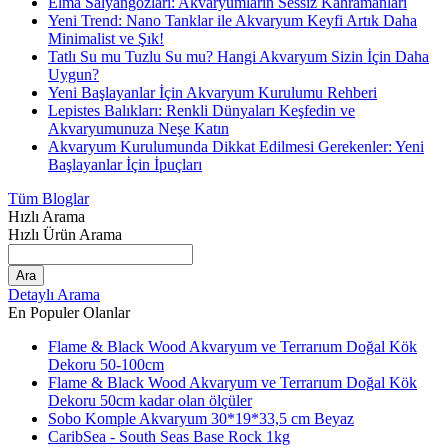
Elma Salyangozları: Akvaryumların Sessiz Kahramanları
Yeni Trend: Nano Tanklar ile Akvaryum Keyfi Artık Daha
Minimalist ve Şık!
Tatlı Su mu Tuzlu Su mu? Hangi Akvaryum Sizin İçin Daha
Uygun?
Yeni Başlayanlar İçin Akvaryum Kurulumu Rehberi
Lepistes Balıkları: Renkli Dünyaları Keşfedin ve
Akvaryumunuza Neşe Katın
Akvaryum Kurulumunda Dikkat Edilmesi Gerekenler: Yeni
Başlayanlar İçin İpuçları
Tüm Bloglar
Hızlı Arama
Hızlı Ürün Arama
Ara
Detaylı Arama
En Populer Olanlar
Flame & Black Wood Akvaryum ve Terrarıum Doğal Kök
Dekoru 50-100cm
Flame & Black Wood Akvaryum ve Terrarıum Doğal Kök
Dekoru 50cm kadar olan ölçüler
Sobo Komple Akvaryum 30*19*33,5 cm Beyaz
CaribSea - South Seas Base Rock 1kg