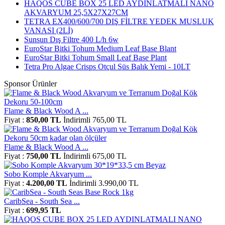
HAQOS CUBE BOX 25 LED AYDINLATMALI NANO
AKVARYUM 25,5X27X27CM
TETRA EX400/600/700 DIŞ FİLTRE YEDEK MUSLUK
VANASI (2Lİ)
Sunsun Dış Filtre 400 L/h 6w
EuroStar Bitki Tohum Medium Leaf Base Blant
EuroStar Bitki Tohum Small Leaf Base Plant
Tetra Pro Algae Crisps Otçul Süs Balık Yemi - 10LT
Sponsor Ürünler
Flame & Black Wood A ...
Fiyat :
850,00 TL
İndirimli 765,00 TL
Flame & Black Wood A ...
Fiyat :
750,00 TL
İndirimli 675,00 TL
Sobo Komple Akvaryum ...
Fiyat :
4.200,00 TL
İndirimli 3.990,00 TL
CaribSea - South Sea ...
Fiyat :
699,95 TL