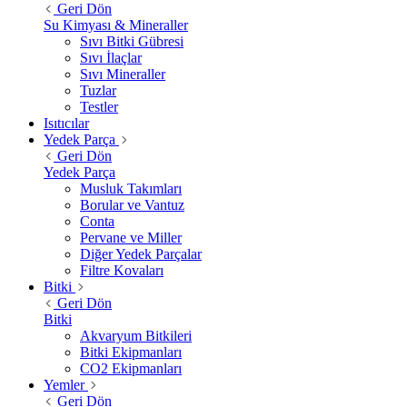
Geri Dön
Su Kimyası & Mineraller
Sıvı Bitki Gübresi
Sıvı İlaçlar
Sıvı Mineraller
Tuzlar
Testler
Isıtıcılar
Yedek Parça
Geri Dön
Yedek Parça
Musluk Takımları
Borular ve Vantuz
Conta
Pervane ve Miller
Diğer Yedek Parçalar
Filtre Kovaları
Bitki
Geri Dön
Bitki
Akvaryum Bitkileri
Bitki Ekipmanları
CO2 Ekipmanları
Yemler
Geri Dön