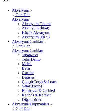
Akvaryum
Geri Dön
Akvaryum
Akvaryum Takımı
Akvaryum (İthal)
Küçük Akvaryum
Akvaryum (Özel)
Akvaryum Canlıları
Geri Dön
Akvaryum Canlıları
Japon-Koi
Tetra-Danio
Melek
Betta
Gurami
Lepistes
Çöpçü(Cory) & Loach
Vatoz(Pleco)
Ramirezzi & Cichled
Karides & Kerevit
Diğer Türler
Akvaryum Ekipmanları
Geri Dön