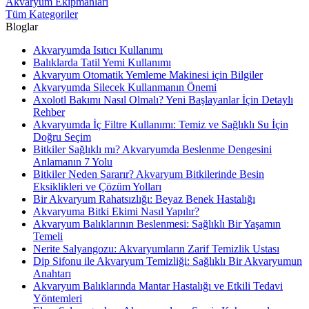
Akvaryum Ekipmanları
Tüm Kategoriler
Bloglar
Akvaryumda Isıtıcı Kullanımı
Balıklarda Tatil Yemi Kullanımı
Akvaryum Otomatik Yemleme Makinesi için Bilgiler
Akvaryumda Silecek Kullanmanın Önemi
Axolotl Bakımı Nasıl Olmalı? Yeni Başlayanlar İçin Detaylı
Rehber
Akvaryumda İç Filtre Kullanımı: Temiz ve Sağlıklı Su İçin
Doğru Seçim
Bitkiler Sağlıklı mı? Akvaryumda Beslenme Dengesini
Anlamanın 7 Yolu
Bitkiler Neden Sararır? Akvaryum Bitkilerinde Besin
Eksiklikleri ve Çözüm Yolları
Bir Akvaryum Rahatsızlığı: Beyaz Benek Hastalığı
Akvaryuma Bitki Ekimi Nasıl Yapılır?
Akvaryum Balıklarının Beslenmesi: Sağlıklı Bir Yaşamın
Temeli
Nerite Salyangozu: Akvaryumların Zarif Temizlik Ustası
Dip Sifonu ile Akvaryum Temizliği: Sağlıklı Bir Akvaryumun
Anahtarı
Akvaryum Balıklarında Mantar Hastalığı ve Etkili Tedavi
Yöntemleri