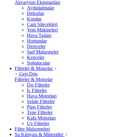
Akvaryum Ekipmanları
Aydınlatmalar
Dekorlar
Kumlar
Cam Silecekleri
Yem Makineleri
Hava Taşları
Hortumlar
Dereceler
Sarf Malzemeler
Kepçeler
Soğutucular
Filtreler & Motorlar
Geri Dön
Filtreler & Motorlar
Dış Filtreler
İç Filtreler
Hava Motorları
Şelale Filtreler
Pipo Filtreler
Tepe Filtreler
Kafa Motorları
Uv Filtreler
Filtre Malzemeleri
Su Kimyası & Mineraller