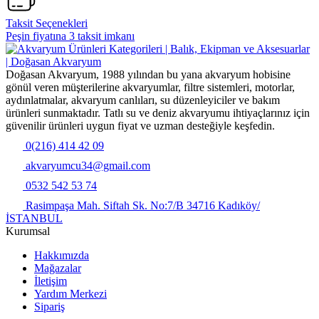
Taksit Seçenekleri
Peşin fiyatına 3 taksit imkanı
Doğasan Akvaryum, 1988 yılından bu yana akvaryum hobisine
gönül veren müşterilerine akvaryumlar, filtre sistemleri, motorlar,
aydınlatmalar, akvaryum canlıları, su düzenleyiciler ve bakım
ürünleri sunmaktadır. Tatlı su ve deniz akvaryumu ihtiyaçlarınız için
güvenilir ürünleri uygun fiyat ve uzman desteğiyle keşfedin.
0(216) 414 42 09
akvaryumcu34@gmail.com
0532 542 53 74
Rasimpaşa Mah. Siftah Sk. No:7/B 34716 Kadıköy/
İSTANBUL
Kurumsal
Hakkımızda
Mağazalar
İletişim
Yardım Merkezi
Sipariş