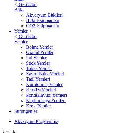
Geri Dön
Bitki
Akvaryum Bitkileri
Bitki Ekipmanları
CO2 Ekipmanları
Yemler
Geri Dön
Yemler
Bölme Yemler
Granül Yemler
Pul Yemler
Stick Yemler
Tablet Yemler
Yavru Balık Yemleri
Tatil Yemleri
Kurutulmuş Yemler
Karides Yemleri
Pond(Havuz) Yemleri
Kaplumbağa Yemleri
Kova Yemler
Sürüngenler
Akvaryum Projelerimiz
Üyelik