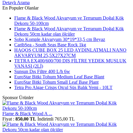
Detaylı Arama
En Populer Olanlar
Flame & Black Wood Akvaryum ve Terrarıum Doğal Kök
Dekoru 50-100cm
Flame & Black Wood Akvaryum ve Terrarıum Doğal Kök
Dekoru 50cm kadar olan ölçüler
Sobo Komple Akvaryum 30*19*33,5 cm Beyaz
CaribSea - South Seas Base Rock 1kg
HAQOS CUBE BOX 25 LED AYDINLATMALI NANO
AKVARYUM 25,5X27X27CM
TETRA EX400/600/700 DIŞ FİLTRE YEDEK MUSLUK
VANASI (2Lİ)
Sunsun Dış Filtre 400 L/h 6w
EuroStar Bitki Tohum Medium Leaf Base Blant
EuroStar Bitki Tohum Small Leaf Base Plant
Tetra Pro Algae Crisps Otçul Süs Balık Yemi - 10LT
Sponsor Ürünler
Flame & Black Wood A ...
Fiyat :
850,00 TL
İndirimli 765,00 TL