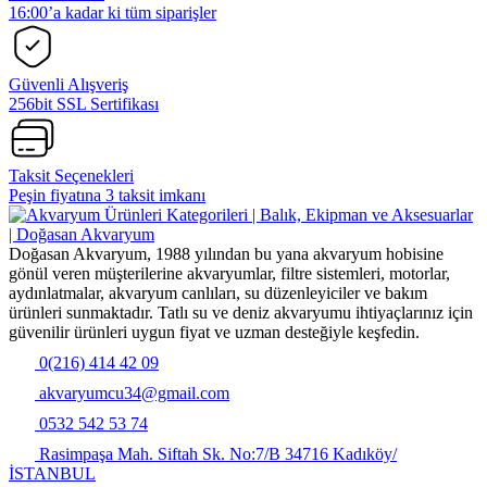
16:00’a kadar ki tüm siparişler
Güvenli Alışveriş
256bit SSL Sertifikası
Taksit Seçenekleri
Peşin fiyatına 3 taksit imkanı
Doğasan Akvaryum, 1988 yılından bu yana akvaryum hobisine
gönül veren müşterilerine akvaryumlar, filtre sistemleri, motorlar,
aydınlatmalar, akvaryum canlıları, su düzenleyiciler ve bakım
ürünleri sunmaktadır. Tatlı su ve deniz akvaryumu ihtiyaçlarınız için
güvenilir ürünleri uygun fiyat ve uzman desteğiyle keşfedin.
0(216) 414 42 09
akvaryumcu34@gmail.com
0532 542 53 74
Rasimpaşa Mah. Siftah Sk. No:7/B 34716 Kadıköy/
İSTANBUL