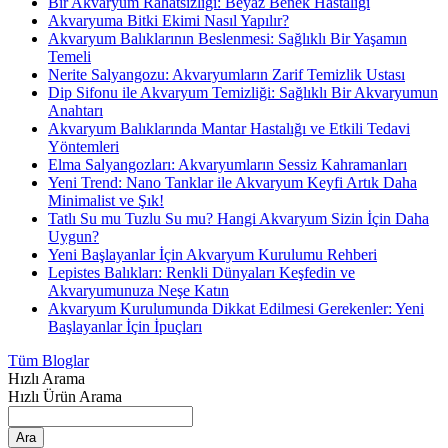
Bir Akvaryum Rahatsızlığı: Beyaz Benek Hastalığı
Akvaryuma Bitki Ekimi Nasıl Yapılır?
Akvaryum Balıklarının Beslenmesi: Sağlıklı Bir Yaşamın
Temeli
Nerite Salyangozu: Akvaryumların Zarif Temizlik Ustası
Dip Sifonu ile Akvaryum Temizliği: Sağlıklı Bir Akvaryumun
Anahtarı
Akvaryum Balıklarında Mantar Hastalığı ve Etkili Tedavi
Yöntemleri
Elma Salyangozları: Akvaryumların Sessiz Kahramanları
Yeni Trend: Nano Tanklar ile Akvaryum Keyfi Artık Daha
Minimalist ve Şık!
Tatlı Su mu Tuzlu Su mu? Hangi Akvaryum Sizin İçin Daha
Uygun?
Yeni Başlayanlar İçin Akvaryum Kurulumu Rehberi
Lepistes Balıkları: Renkli Dünyaları Keşfedin ve
Akvaryumunuza Neşe Katın
Akvaryum Kurulumunda Dikkat Edilmesi Gerekenler: Yeni
Başlayanlar İçin İpuçları
Tüm Bloglar
Hızlı Arama
Hızlı Ürün Arama
Ara