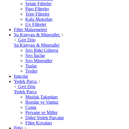
Şelale Filtreler
Pipo Filtreler
Tepe Filtreler
Kafa Motorları
Uv Filtreler
Filtre Malzemeleri
Su Kimyası & Mineraller
Geri Dön
Su Kimyası & Mineraller
Sıvı Bitki Gübresi
Sıvı İlaçlar
Sıvı Mineraller
Tuzlar
Testler
Isıtıcılar
Yedek Parça
Geri Dön
Yedek Parça
Musluk Takımları
Borular ve Vantuz
Conta
Pervane ve Miller
Diğer Yedek Parçalar
Filtre Kovaları
Bitki