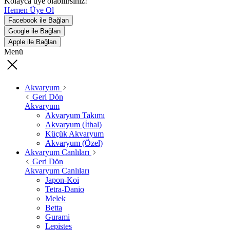
Kolayca üye olabilirsiniz!
Hemen Üye Ol
Facebook ile Bağlan
Google ile Bağlan
Apple ile Bağlan
Menü
Akvaryum
Geri Dön
Akvaryum
Akvaryum Takımı
Akvaryum (İthal)
Küçük Akvaryum
Akvaryum (Özel)
Akvaryum Canlıları
Geri Dön
Akvaryum Canlıları
Japon-Koi
Tetra-Danio
Melek
Betta
Gurami
Lepistes