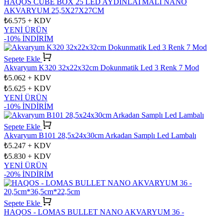
HAQOS CUBE BOX 25 LED AYDINLATMALI NANO
AKVARYUM 25,5X27X27CM
₺6.575
+ KDV
YENİ ÜRÜN
-10% İNDİRİM
Sepete Ekle
Akvaryum K320 32x22x32cm Dokunmatik Led 3 Renk 7 Mod
₺5.062
+ KDV
₺5.625
+ KDV
YENİ ÜRÜN
-10% İNDİRİM
Sepete Ekle
Akvaryum B101 28,5x24x30cm Arkadan Samplı Led Lambalı
₺5.247
+ KDV
₺5.830
+ KDV
YENİ ÜRÜN
-20% İNDİRİM
Sepete Ekle
HAQOS - LOMAS BULLET NANO AKVARYUM 36 -