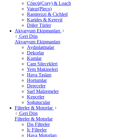
Çöpçü(Cory) & Loach
Vatoz(Pleco)
Ramirezzi & Cichled
Karides & Kerevit
Diğer Türler
Akvaryum Ekipmanları
Geri Dön
Akvaryum Ekipmanları
Aydınlatmalar
Dekorlar
Kumlar
Cam Silecekleri
Yem Makineleri
Hava Taşları
Hortumlar
Dereceler
Sarf Malzemeler
Kepçeler
Soğutucular
Filtreler & Motorlar
Geri Dön
Filtreler & Motorlar
Dış Filtreler
İç Filtreler
Hava Motorları