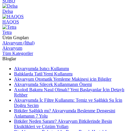
SOBO
Delsa
HAQOS
Tetra
Ürün Grupları
Akvaryum (İthal)
Akvaryum
Tüm Kategoriler
Bloglar
Akvaryumda Isıtıcı Kullanımı
Balıklarda Tatil Yemi Kullanımı
Akvaryum Otomatik Yemleme Makinesi için Bilgiler
Akvaryumda Silecek Kullanmanın Önemi
Axolotl Bakımı Nasıl Olmalı? Yeni Başlayanlar İçin Detaylı
Rehber
Akvaryumda İç Filtre Kullanımı: Temiz ve Sağlıklı Su İçin
Doğru Seçim
Bitkiler Sağlıklı mı? Akvaryumda Beslenme Dengesini
Anlamanın 7 Yolu
Bitkiler Neden Sararır? Akvaryum Bitkilerinde Besin
Eksiklikleri ve Çözüm Yolları