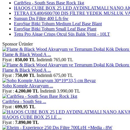
CaribSea - South Seas Base Rock 1kg
HAQOS CUBE BOX 25 LED AYDINLATMALI NANO A
TETRA EX400/600/700 DIŞ FİLTRE YEDEK MUSLUK VA
Sunsun Dış Filtre 400 L/h 6w
EuroStar Bitki Tohum Medium Leaf Base Blant
EuroStar Bitki Tohum Small Leaf Base Plant
Tetra Pro Algae Crisps Otçul Süs Balık Yemi - 10LT
Sponsor Ürünler
Flame & Black Wood A ...
Fiyat :
850,00 TL
İndirimli 765,00 TL
Flame & Black Wood A ...
Fiyat :
750,00 TL
İndirimli 675,00 TL
Sobo Komple Akvaryum ...
Fiyat :
4.200,00 TL
İndirimli 3.990,00 TL
CaribSea - South Sea ...
Fiyat :
699,95 TL
HAQOS CUBE BOX 25 LE ...
Fiyat :
7.890,00 TL