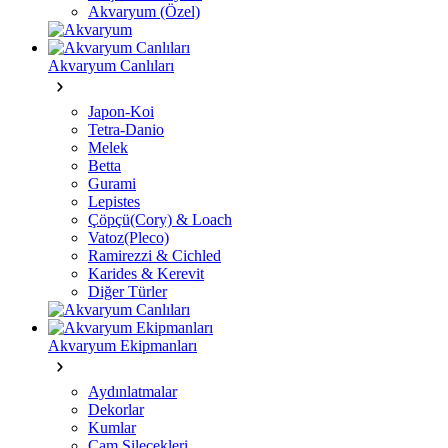
Akvaryum (Özel)
Akvaryum Canlıları
Japon-Koi
Tetra-Danio
Melek
Betta
Gurami
Lepistes
Çöpçü(Cory) & Loach
Vatoz(Pleco)
Ramirezzi & Cichled
Karides & Kerevit
Diğer Türler
Akvaryum Ekipmanları
Aydınlatmalar
Dekorlar
Kumlar
Cam Silecekleri