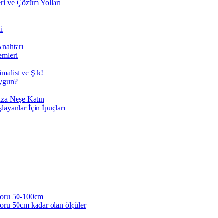
eri ve Çözüm Yolları
i
Anahtarı
emleri
malist ve Şık!
Uygun?
uza Neşe Katın
yanlar İçin İpuçları
koru 50-100cm
u 50cm kadar olan ölçüler