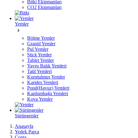
Bitki Ekipmanları
CO2 Ekipmanları
Yemler
Bölme Yemler
Granül Yemler
Pul Yemler
Stick Yemler
Tablet Yemler
Yavru Balık Yemleri
Tatil Yemleri
Kurutulmuş Yemler
Karides Yemleri
Pond(Havuz) Yemleri
Kaplumbağa Yemleri
Kova Yemler
Sürüngenler
Anasayfa
Yedek Parça
Conta