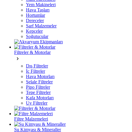
Yem Makineleri
Hava Taşları
Hortumlar
Dereceler
Sarf Malzemeler
Kepçeler
Soğutucular
Filtreler & Motorlar
Dış Filtreler
İç Filtreler
Hava Motorları
Şelale Filtreler
Pipo Filtreler
Tepe Filtreler
Kafa Motorları
Uv Filtreler
Filtre Malzemeleri
Su Kimyası & Mineraller