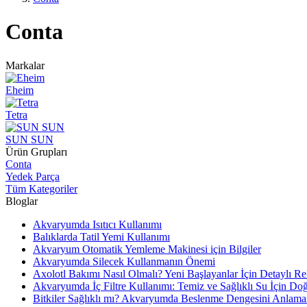
Conta
Markalar
Eheim
Tetra
SUN SUN
Ürün Grupları
Conta
Yedek Parça
Tüm Kategoriler
Bloglar
Akvaryumda Isıtıcı Kullanımı
Balıklarda Tatil Yemi Kullanımı
Akvaryum Otomatik Yemleme Makinesi için Bilgiler
Akvaryumda Silecek Kullanmanın Önemi
Axolotl Bakımı Nasıl Olmalı? Yeni Başlayanlar İçin Detaylı R
Akvaryumda İç Filtre Kullanımı: Temiz ve Sağlıklı Su İçin Do
Bitkiler Sağlıklı mı? Akvaryumda Beslenme Dengesini Anlama