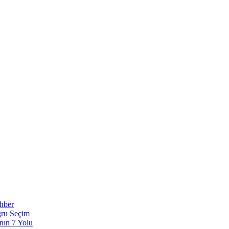
ehber
ğru Seçim
nın 7 Yolu