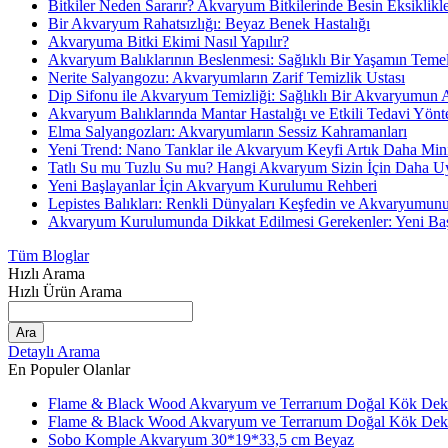
Bitkiler Neden Sararır? Akvaryum Bitkilerinde Besin Eksiklikl
Bir Akvaryum Rahatsızlığı: Beyaz Benek Hastalığı
Akvaryuma Bitki Ekimi Nasıl Yapılır?
Akvaryum Balıklarının Beslenmesi: Sağlıklı Bir Yaşamın Temel
Nerite Salyangozu: Akvaryumların Zarif Temizlik Ustası
Dip Sifonu ile Akvaryum Temizliği: Sağlıklı Bir Akvaryumun 
Akvaryum Balıklarında Mantar Hastalığı ve Etkili Tedavi Yönt
Elma Salyangozları: Akvaryumların Sessiz Kahramanları
Yeni Trend: Nano Tanklar ile Akvaryum Keyfi Artık Daha Mini
Tatlı Su mu Tuzlu Su mu? Hangi Akvaryum Sizin İçin Daha 
Yeni Başlayanlar İçin Akvaryum Kurulumu Rehberi
Lepistes Balıkları: Renkli Dünyaları Keşfedin ve Akvaryumun
Akvaryum Kurulumunda Dikkat Edilmesi Gerekenler: Yeni Başla
Tüm Bloglar
Hızlı Arama
Hızlı Ürün Arama
Ara
Detaylı Arama
En Populer Olanlar
Flame & Black Wood Akvaryum ve Terrarıum Doğal Kök De
Flame & Black Wood Akvaryum ve Terrarıum Doğal Kök Dekor
Sobo Komple Akvaryum 30*19*33,5 cm Beyaz