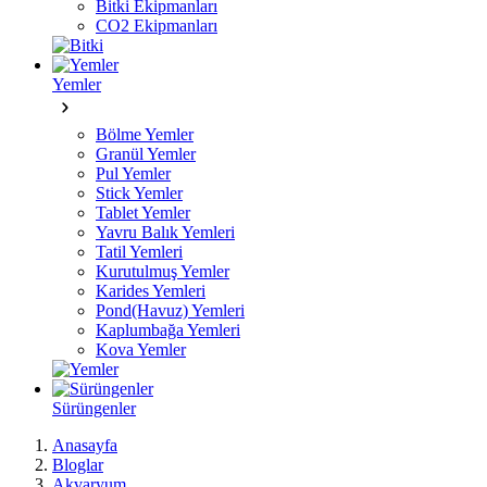
Bitki Ekipmanları
CO2 Ekipmanları
Yemler
Bölme Yemler
Granül Yemler
Pul Yemler
Stick Yemler
Tablet Yemler
Yavru Balık Yemleri
Tatil Yemleri
Kurutulmuş Yemler
Karides Yemleri
Pond(Havuz) Yemleri
Kaplumbağa Yemleri
Kova Yemler
Sürüngenler
Anasayfa
Bloglar
Akvaryum