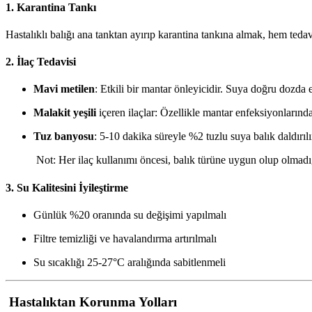
1.
Karantina Tankı
Hastalıklı balığı ana tanktan ayırıp karantina tankına almak, hem tedavi
2.
İlaç Tedavisi
Mavi metilen
: Etkili bir mantar önleyicidir. Suya doğru dozda e
Malakit yeşili
içeren ilaçlar: Özellikle mantar enfeksiyonlarında
Tuz banyosu
: 5-10 dakika süreyle %2 tuzlu suya balık daldırılı
Not: Her ilaç kullanımı öncesi, balık türüne uygun olup olmadığ
3.
Su Kalitesini İyileştirme
Günlük %20 oranında su değişimi yapılmalı
Filtre temizliği ve havalandırma artırılmalı
Su sıcaklığı 25-27°C aralığında sabitlenmeli
Hastalıktan Korunma Yolları