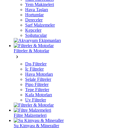
Yem Makineleri
Hava Taşları
Hortumlar
Dereceler
Sarf Malzemeler
Kepçeler
Soğutucular
Filtreler & Motorlar
Dış Filtreler
İç Filtreler
Hava Motorları
Şelale Filtreler
Pipo Filtreler
Tepe Filtreler
Kafa Motorları
Uv Filtreler
Filtre Malzemeleri
Su Kimyası & Mineraller