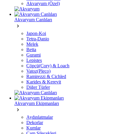
Akvaryum (Özel)
Akvaryum Canlıları
Japon-Koi
Tetra-Danio
Melek
Betta
Gurami
Lepistes
Çöpçü(Cory) & Loach
Vatoz(Pleco)
Ramirezzi & Cichled
Karides & Kerevit
Diğer Türler
Akvaryum Ekipmanları
Aydınlatmalar
Dekorlar
Kumlar
Cam Silecekleri