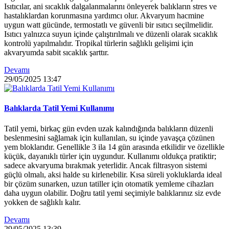
Isıtıcılar, ani sıcaklık dalgalanmalarını önleyerek balıkların stres ve
hastalıklardan korunmasına yardımcı olur. Akvaryum hacmine
uygun watt gücünde, termostatlı ve güvenli bir ısıtıcı seçilmelidir.
Isıtıcı yalnızca suyun içinde çalıştırılmalı ve düzenli olarak sıcaklık
kontrolü yapılmalıdır. Tropikal türlerin sağlıklı gelişimi için
akvaryumda sabit sıcaklık şarttır.
Devamı
29/05/2025
13:47
Balıklarda Tatil Yemi Kullanımı
Tatil yemi, birkaç gün evden uzak kalındığında balıkların düzenli
beslenmesini sağlamak için kullanılan, su içinde yavaşça çözünen
yem bloklarıdır. Genellikle 3 ila 14 gün arasında etkilidir ve özellikle
küçük, dayanıklı türler için uygundur. Kullanımı oldukça pratiktir;
sadece akvaryuma bırakmak yeterlidir. Ancak filtrasyon sistemi
güçlü olmalı, aksi halde su kirlenebilir. Kısa süreli yokluklarda ideal
bir çözüm sunarken, uzun tatiller için otomatik yemleme cihazları
daha uygun olabilir. Doğru tatil yemi seçimiyle balıklarınız siz evde
yokken de sağlıklı kalır.
Devamı
29/05/2025
13:39