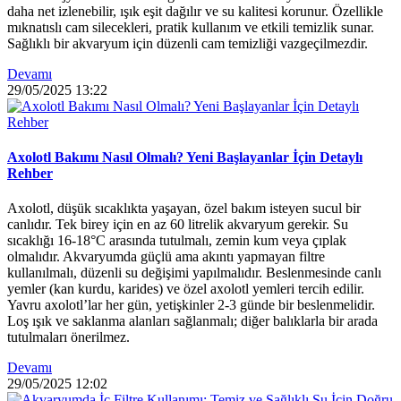
daha net izlenebilir, ışık eşit dağılır ve su kalitesi korunur. Özellikle
mıknatıslı cam silecekleri, pratik kullanım ve etkili temizlik sunar.
Sağlıklı bir akvaryum için düzenli cam temizliği vazgeçilmezdir.
Devamı
29/05/2025
13:22
Axolotl Bakımı Nasıl Olmalı? Yeni Başlayanlar İçin Detaylı
Rehber
Axolotl, düşük sıcaklıkta yaşayan, özel bakım isteyen sucul bir
canlıdır. Tek birey için en az 60 litrelik akvaryum gerekir. Su
sıcaklığı 16-18°C arasında tutulmalı, zemin kum veya çıplak
olmalıdır. Akvaryumda güçlü ama akıntı yapmayan filtre
kullanılmalı, düzenli su değişimi yapılmalıdır. Beslenmesinde canlı
yemler (kan kurdu, karides) ve özel axolotl yemleri tercih edilir.
Yavru axolotl’lar her gün, yetişkinler 2-3 günde bir beslenmelidir.
Loş ışık ve saklanma alanları sağlanmalı; diğer balıklarla bir arada
tutulmaları önerilmez.
Devamı
29/05/2025
12:02