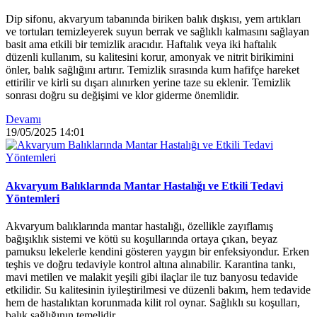
Dip sifonu, akvaryum tabanında biriken balık dışkısı, yem artıkları
ve tortuları temizleyerek suyun berrak ve sağlıklı kalmasını sağlayan
basit ama etkili bir temizlik aracıdır. Haftalık veya iki haftalık
düzenli kullanım, su kalitesini korur, amonyak ve nitrit birikimini
önler, balık sağlığını artırır. Temizlik sırasında kum hafifçe hareket
ettirilir ve kirli su dışarı alınırken yerine taze su eklenir. Temizlik
sonrası doğru su değişimi ve klor giderme önemlidir.
Devamı
19/05/2025
14:01
Akvaryum Balıklarında Mantar Hastalığı ve Etkili Tedavi
Yöntemleri
Akvaryum balıklarında mantar hastalığı, özellikle zayıflamış
bağışıklık sistemi ve kötü su koşullarında ortaya çıkan, beyaz
pamuksu lekelerle kendini gösteren yaygın bir enfeksiyondur. Erken
teşhis ve doğru tedaviyle kontrol altına alınabilir. Karantina tankı,
mavi metilen ve malakit yeşili gibi ilaçlar ile tuz banyosu tedavide
etkilidir. Su kalitesinin iyileştirilmesi ve düzenli bakım, hem tedavide
hem de hastalıktan korunmada kilit rol oynar. Sağlıklı su koşulları,
balık sağlığının temelidir.