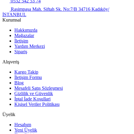
0532 542 53 74
Rasimpaşa Mah. Siftah Sk. No:7/B 34716 Kadıköy/
İSTANBUL
Kurumsal
Hakkımızda
Mağazalar
İletişim
Yardım Merkezi
Sipariş
Alışveriş
Kargo Takip
İletişim Formu
Blog
Mesafeli Satış Sözleşmesi
Gizlilik ve Güvenlik
İptal İade Koşullari
Kişisel Veriler Politikası
Üyelik
Hesabım
Yeni Üyelik