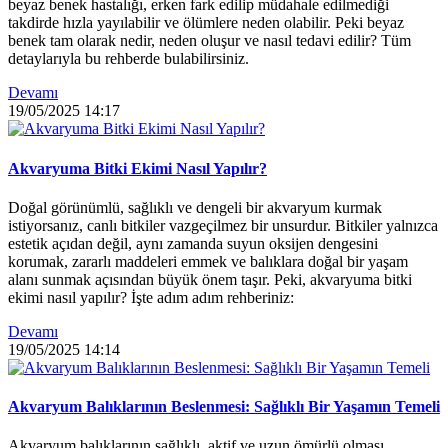
beyaz benek hastalığı, erken fark edilip müdahale edilmediği
takdirde hızla yayılabilir ve ölümlere neden olabilir. Peki beyaz
benek tam olarak nedir, neden oluşur ve nasıl tedavi edilir? Tüm
detaylarıyla bu rehberde bulabilirsiniz.
Devamı
19/05/2025
14:17
Akvaryuma Bitki Ekimi Nasıl Yapılır?
Doğal görünümlü, sağlıklı ve dengeli bir akvaryum kurmak
istiyorsanız, canlı bitkiler vazgeçilmez bir unsurdur. Bitkiler yalnızca
estetik açıdan değil, aynı zamanda suyun oksijen dengesini
korumak, zararlı maddeleri emmek ve balıklara doğal bir yaşam
alanı sunmak açısından büyük önem taşır. Peki, akvaryuma bitki
ekimi nasıl yapılır? İşte adım adım rehberiniz:
Devamı
19/05/2025
14:14
Akvaryum Balıklarının Beslenmesi: Sağlıklı Bir Yaşamın Temeli
Akvaryum balıklarının sağlıklı, aktif ve uzun ömürlü olması,