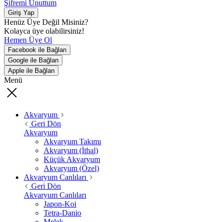
Şifremi Unuttum
Giriş Yap
Henüz Üye Değil Misiniz?
Kolayca üye olabilirsiniz!
Hemen Üye Ol
Facebook ile Bağlan
Google ile Bağlan
Apple ile Bağlan
Menü
Akvaryum
Geri Dön
Akvaryum
Akvaryum Takımı
Akvaryum (İthal)
Küçük Akvaryum
Akvaryum (Özel)
Akvaryum Canlıları
Geri Dön
Akvaryum Canlıları
Japon-Koi
Tetra-Danio
Melek