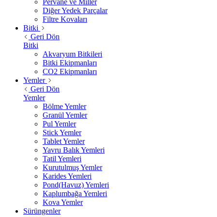
Pervane ve Miller
Diğer Yedek Parçalar
Filtre Kovaları
Bitki
Geri Dön
Bitki
Akvaryum Bitkileri
Bitki Ekipmanları
CO2 Ekipmanları
Yemler
Geri Dön
Yemler
Bölme Yemler
Granül Yemler
Pul Yemler
Stick Yemler
Tablet Yemler
Yavru Balık Yemleri
Tatil Yemleri
Kurutulmuş Yemler
Karides Yemleri
Pond(Havuz) Yemleri
Kaplumbağa Yemleri
Kova Yemler
Sürüngenler