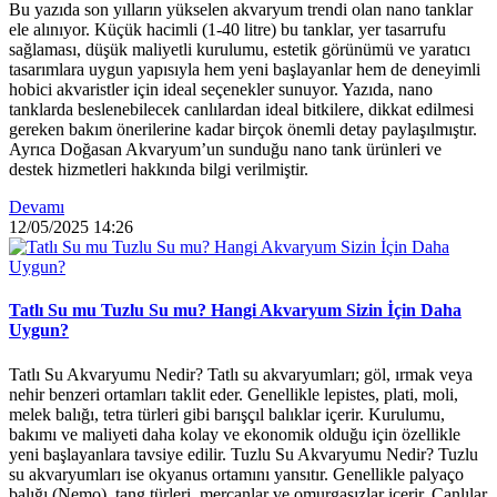
Bu yazıda son yılların yükselen akvaryum trendi olan nano tanklar
ele alınıyor. Küçük hacimli (1-40 litre) bu tanklar, yer tasarrufu
sağlaması, düşük maliyetli kurulumu, estetik görünümü ve yaratıcı
tasarımlara uygun yapısıyla hem yeni başlayanlar hem de deneyimli
hobici akvaristler için ideal seçenekler sunuyor. Yazıda, nano
tanklarda beslenebilecek canlılardan ideal bitkilere, dikkat edilmesi
gereken bakım önerilerine kadar birçok önemli detay paylaşılmıştır.
Ayrıca Doğasan Akvaryum’un sunduğu nano tank ürünleri ve
destek hizmetleri hakkında bilgi verilmiştir.
Devamı
12/05/2025
14:26
Tatlı Su mu Tuzlu Su mu? Hangi Akvaryum Sizin İçin Daha
Uygun?
Tatlı Su Akvaryumu Nedir? Tatlı su akvaryumları; göl, ırmak veya
nehir benzeri ortamları taklit eder. Genellikle lepistes, plati, moli,
melek balığı, tetra türleri gibi barışçıl balıklar içerir. Kurulumu,
bakımı ve maliyeti daha kolay ve ekonomik olduğu için özellikle
yeni başlayanlara tavsiye edilir. Tuzlu Su Akvaryumu Nedir? Tuzlu
su akvaryumları ise okyanus ortamını yansıtır. Genellikle palyaço
balığı (Nemo), tang türleri, mercanlar ve omurgasızlar içerir. Canlılar