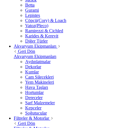
Betta
Gurami
Lepistes
Çöpçü(Cory) & Loach
Vatoz(Pleco)
Ramirezzi & Cichled
Karides & Kerevit
Diğer Türler
Akvaryum Ekipmanları
Geri Dön
Akvaryum Ekipmanları
Aydınlatmalar
Dekorlar
Kumlar
Cam Silecekleri
Yem Makineleri
Hava Taşları
Hortumlar
Dereceler
Sarf Malzemeler
Kepçeler
Soğutucular
Filtreler & Motorlar
Geri Dön