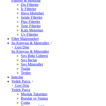
Filtreler & Motorlar
Dış Filtreler
İç Filtreler
Hava Motorları
Şelale Filtreler
Pipo Filtreler
Tepe Filtreler
Kafa Motorları
Uv Filtreler
Filtre Malzemeleri
Su Kimyası & Mineraller
Geri Dön
Su Kimyası & Mineraller
Sıvı Bitki Gübresi
Sıvı İlaçlar
Sıvı Mineraller
Tuzlar
Testler
Isıtıcılar
Yedek Parça
Geri Dön
Yedek Parça
Musluk Takımları
Borular ve Vantuz
Conta