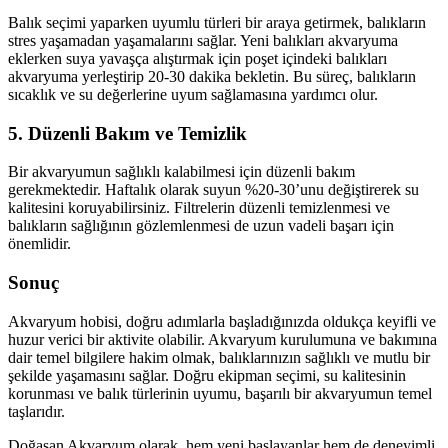
Balık seçimi yaparken uyumlu türleri bir araya getirmek, balıkların
stres yaşamadan yaşamalarını sağlar. Yeni balıkları akvaryuma
eklerken suya yavaşça alıştırmak için poşet içindeki balıkları
akvaryuma yerleştirip 20-30 dakika bekletin. Bu süreç, balıkların
sıcaklık ve su değerlerine uyum sağlamasına yardımcı olur.
5. Düzenli Bakım ve Temizlik
Bir akvaryumun sağlıklı kalabilmesi için düzenli bakım
gerekmektedir. Haftalık olarak suyun %20-30’unu değiştirerek su
kalitesini koruyabilirsiniz. Filtrelerin düzenli temizlenmesi ve
balıkların sağlığının gözlemlenmesi de uzun vadeli başarı için
önemlidir.
Sonuç
Akvaryum hobisi, doğru adımlarla başladığınızda oldukça keyifli ve
huzur verici bir aktivite olabilir. Akvaryum kurulumuna ve bakımına
dair temel bilgilere hakim olmak, balıklarınızın sağlıklı ve mutlu bir
şekilde yaşamasını sağlar. Doğru ekipman seçimi, su kalitesinin
korunması ve balık türlerinin uyumu, başarılı bir akvaryumun temel
taşlarıdır.
Doğasan Akvaryum olarak, hem yeni başlayanlar hem de deneyimli