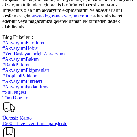
akvaryum tutkunları için geniş bir ürün yelpazesi sunuyoruz.
İhtiyacınız olan tüm akvaryum ekipmanlarını ve aksesuarlarını
keşfetmek için
www.dogasanakvaryum.com.tr
adresini ziyaret
edebilir veya mağazamıza gelerek uzman ekibimizden destek
alabilirsiniz.
Blog Etiketleri :
#AkvaryumKurulumu
#AkvaryumHobisi
#YeniBaşlayanlarİçinAkvaryum
#AkvaryumBakımı
#BalıkBakımı
#AkvaryumEkipmanları
#TropikalBalıklar
#AkvaryumFiltreleri
#AkvaryumIşıklandırması
#SuDengesi
Tüm Bloglar
Ücretsiz Kargo
1500 TL ve üzeri tüm siparişlerde