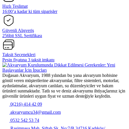
Hızlı Teslimat
16:00’a kadar ki tüm siparişler
Güvenli Alışveriş
256bit SSL Sertifikası
Taksit Seçenekleri
Peşin fiyatına 3 taksit imkanı
Doğasan Akvaryum, 1988 yılından bu yana akvaryum hobisine
gönül veren müşterilerine akvaryumlar, filtre sistemleri, motorlar,
aydınlatmalar, akvaryum canlıları, su düzenleyiciler ve bakım
ürünleri sunmaktadır. Tatlı su ve deniz akvaryumu ihtiyaçlarınız için
güvenilir ürünleri uygun fiyat ve uzman desteğiyle keşfedin.
0(216) 414 42 09
akvaryumcu34@gmail.com
0532 542 53 74
Rasimpaşa Mah. Siftah Sk. No:7/B 34716 Kadıköy/