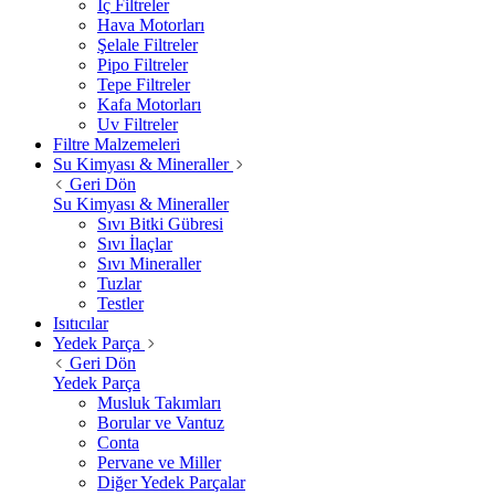
İç Filtreler
Hava Motorları
Şelale Filtreler
Pipo Filtreler
Tepe Filtreler
Kafa Motorları
Uv Filtreler
Filtre Malzemeleri
Su Kimyası & Mineraller
Geri Dön
Su Kimyası & Mineraller
Sıvı Bitki Gübresi
Sıvı İlaçlar
Sıvı Mineraller
Tuzlar
Testler
Isıtıcılar
Yedek Parça
Geri Dön
Yedek Parça
Musluk Takımları
Borular ve Vantuz
Conta
Pervane ve Miller
Diğer Yedek Parçalar