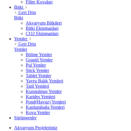
Filtre Kovaları
Bitki
Geri Dön
Bitki
Akvaryum Bitkileri
Bitki Ekipmanları
CO2 Ekipmanları
Yemler
Geri Dön
Yemler
Bölme Yemler
Granül Yemler
Pul Yemler
Stick Yemler
Tablet Yemler
Yavru Balık Yemleri
Tatil Yemleri
Kurutulmuş Yemler
Karides Yemleri
Pond(Havuz) Yemleri
Kaplumbağa Yemleri
Kova Yemler
Sürüngenler
Akvaryum Projelerimiz