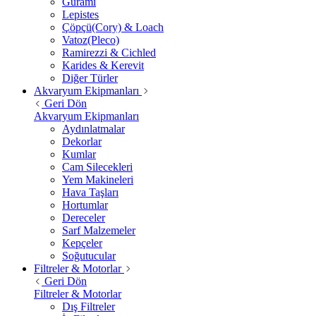
Gurami
Lepistes
Çöpçü(Cory) & Loach
Vatoz(Pleco)
Ramirezzi & Cichled
Karides & Kerevit
Diğer Türler
Akvaryum Ekipmanları
Geri Dön
Akvaryum Ekipmanları
Aydınlatmalar
Dekorlar
Kumlar
Cam Silecekleri
Yem Makineleri
Hava Taşları
Hortumlar
Dereceler
Sarf Malzemeler
Kepçeler
Soğutucular
Filtreler & Motorlar
Geri Dön
Filtreler & Motorlar
Dış Filtreler