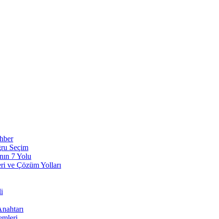
ehber
ğru Seçim
nın 7 Yolu
eri ve Çözüm Yolları
i
Anahtarı
emleri