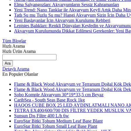
Elma Salyangozları: Akvaryumların Sessiz Kahramanları
Yeni Trend: Nano Tanklar ile Akvaryum Keyfi Artık Daha Mini
Tatlı Su mu Tuzlu Su mu? Hangi Akvaryum Sizin İçin Daha 
Yeni Başlayanlar İçin Akvaryum Kurulumu Rehberi
Lepistes Balıkları: Renkli Dünyaları Keşfedin ve Akvaryumun
Akvaryum Kurulumunda Dikkat Edilmesi Gerekenler: Yeni Başla
Tüm Bloglar
Hızlı Arama
Hızlı Ürün Arama
Ara
Detaylı Arama
En Populer Olanlar
Flame & Black Wood Akvaryum ve Terrarıum Doğal Kök De
Flame & Black Wood Akvaryum ve Terrarıum Doğal Kök Dekor
Sobo Komple Akvaryum 30*19*33,5 cm Beyaz
CaribSea - South Seas Base Rock 1kg
HAQOS CUBE BOX 25 LED AYDINLATMALI NANO A
TETRA EX400/600/700 DIŞ FİLTRE YEDEK MUSLUK VA
Sunsun Dış Filtre 400 L/h 6w
EuroStar Bitki Tohum Medium Leaf Base Blant
EuroStar Bitki Tohum Small Leaf Base Plant