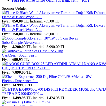
Tetra Pro Algae Crisps Otçul Süs Balık Yemi - 10LT
Sponsor Ürünler
Flame & Black Wood A ...
Fiyat :
850,00 TL
İndirimli 765,00 TL
Flame & Black Wood A ...
Fiyat :
750,00 TL
İndirimli 675,00 TL
Sobo Komple Akvaryum ...
Fiyat :
4.200,00 TL
İndirimli 3.990,00 TL
CaribSea - South Sea ...
Fiyat :
699,95 TL
HAQOS CUBE BOX 25 LE ...
Fiyat :
7.890,00 TL
Eheim - Experience 2 ...
Fiyat :
14.999,00 TL
TETRA EX400/600/700 ...
Fiyat :
1.499,95 TL
İndirimli 1.424,95 TL