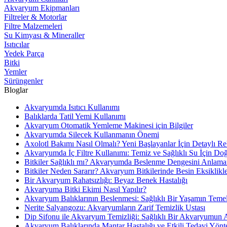
Akvaryum Ekipmanları
Filtreler & Motorlar
Filtre Malzemeleri
Su Kimyası & Mineraller
Isıtıcılar
Yedek Parça
Bitki
Yemler
Sürüngenler
Bloglar
Akvaryumda Isıtıcı Kullanımı
Balıklarda Tatil Yemi Kullanımı
Akvaryum Otomatik Yemleme Makinesi için Bilgiler
Akvaryumda Silecek Kullanmanın Önemi
Axolotl Bakımı Nasıl Olmalı? Yeni Başlayanlar İçin Detaylı R
Akvaryumda İç Filtre Kullanımı: Temiz ve Sağlıklı Su İçin Do
Bitkiler Sağlıklı mı? Akvaryumda Beslenme Dengesini Anlama
Bitkiler Neden Sararır? Akvaryum Bitkilerinde Besin Eksiklikl
Bir Akvaryum Rahatsızlığı: Beyaz Benek Hastalığı
Akvaryuma Bitki Ekimi Nasıl Yapılır?
Akvaryum Balıklarının Beslenmesi: Sağlıklı Bir Yaşamın Temel
Nerite Salyangozu: Akvaryumların Zarif Temizlik Ustası
Dip Sifonu ile Akvaryum Temizliği: Sağlıklı Bir Akvaryumun 
Akvaryum Balıklarında Mantar Hastalığı ve Etkili Tedavi Yönt