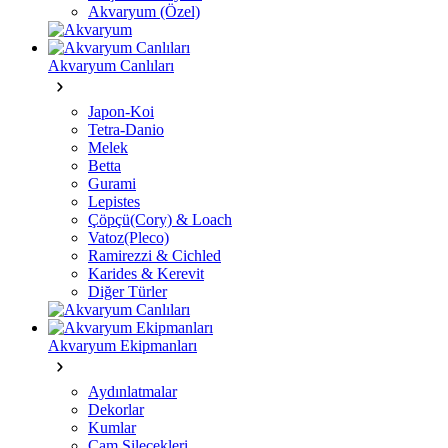
Akvaryum (Özel)
Akvaryum Canlıları
Japon-Koi
Tetra-Danio
Melek
Betta
Gurami
Lepistes
Çöpçü(Cory) & Loach
Vatoz(Pleco)
Ramirezzi & Cichled
Karides & Kerevit
Diğer Türler
Akvaryum Ekipmanları
Aydınlatmalar
Dekorlar
Kumlar
Cam Silecekleri