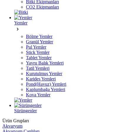
Bitki Ekipmanları
CO2 Ekipmanları
Yemler
Bölme Yemler
Granül Yemler
Pul Yemler
Stick Yemler
Tablet Yemler
Yavru Balık Yemleri
Tatil Yemleri
Kurutulmuş Yemler
Karides Yemleri
Pond(Havuz) Yemleri
Kaplumbağa Yemleri
Kova Yemler
Sürüngenler
Ürün Grupları
Akvaryum
Akvaryum Canlıları