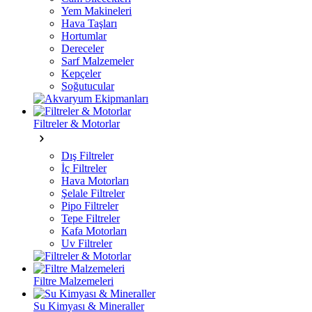
Yem Makineleri
Hava Taşları
Hortumlar
Dereceler
Sarf Malzemeler
Kepçeler
Soğutucular
Filtreler & Motorlar
Dış Filtreler
İç Filtreler
Hava Motorları
Şelale Filtreler
Pipo Filtreler
Tepe Filtreler
Kafa Motorları
Uv Filtreler
Filtre Malzemeleri
Su Kimyası & Mineraller