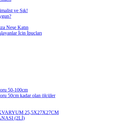
malist ve Şık!
Uygun?
uza Neşe Katın
yanlar İçin İpuçları
koru 50-100cm
u 50cm kadar olan ölçüler
KVARYUM 25,5X27X27CM
NASI (2Lİ)